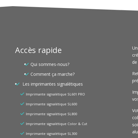
Accès rapide
Un
cré
de
Qui sommes-nous?
Re
Comment ça marche?
pré
Les imprimantes signalétiques
Im
Imprimante signalétique SL601 PRO
vo
Imprimante signalétique SL600
Vo
Imprimante signalétique SL800
col
Imprimante signalétique Color & Cut
so
al
Imprimante signalétique SL300