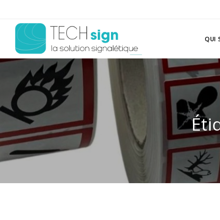
QUI
Éti