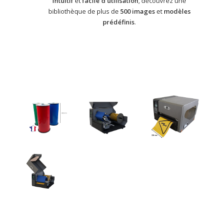
Intuitif
et
facile d’utilisation
, découvrez une
bibliothèque de plus de
500 images
et
modèles
prédéfinis
.