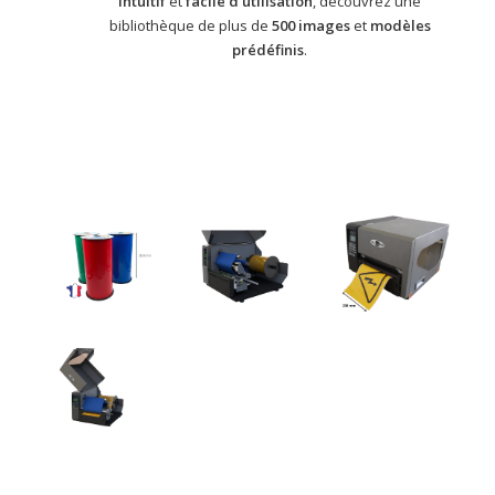
Intuitif
et
facile d’utilisation
, découvrez une
bibliothèque de plus de
500 images
et
modèles
prédéfinis
.